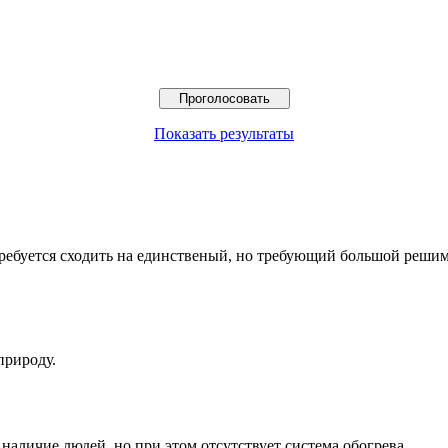
Показать результаты
 требуется сходить на единственый, но требующий большой решим
природу.
наличие людей, но при этом отсутствует система обогрева.