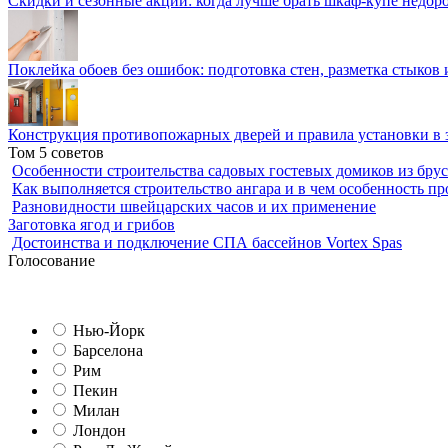
Скидки и сезонные акции: когда лучше брать шкаф-купе недор
Поклейка обоев без ошибок: подготовка стен, разметка стыков 
Конструкция противопожарных дверей и правила установки в 
Том 5 советов
Особенности строительства садовых гостевых домиков из брус
Как выполняется строительство ангара и в чем особенность пр
Разновидности швейцарских часов и их применение
Заготовка ягод и грибов
Достоинства и подключение СПА бассейнов Vortex Spas
Голосование
Нью-Йорк
Барселона
Рим
Пекин
Милан
Лондон