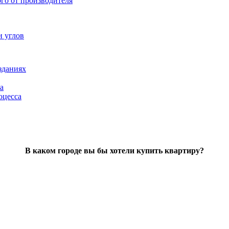
ого от производителя
и углов
зданиях
а
оцесса
В каком городе вы бы хотели купить квартиру?