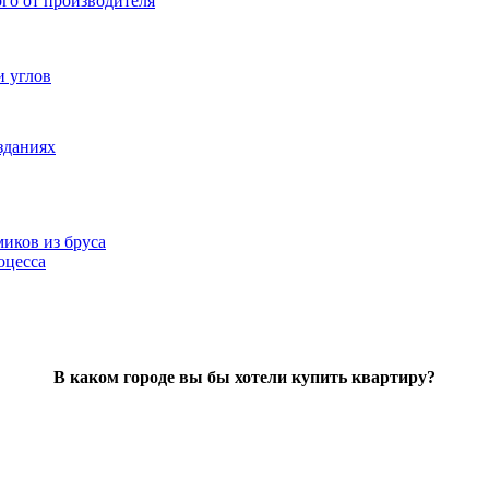
ого от производителя
и углов
зданиях
иков из бруса
оцесса
В каком городе вы бы хотели купить квартиру?