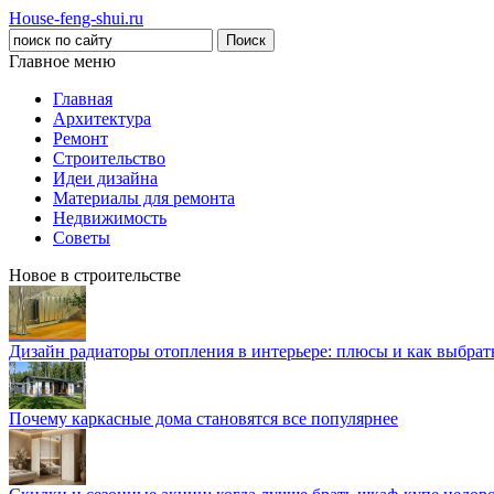
House-feng-shui.ru
Главное меню
Главная
Архитектура
Ремонт
Строительство
Идеи дизайна
Материалы для ремонта
Недвижимость
Советы
Новое в строительстве
Дизайн радиаторы отопления в интерьере: плюсы и как выбра
Почему каркасные дома становятся все популярнее