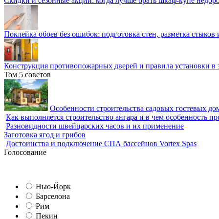
Скидки и сезонные акции: когда лучше брать шкаф-купе недор
Поклейка обоев без ошибок: подготовка стен, разметка стыков 
Конструкция противопожарных дверей и правила установки в 
Том 5 советов
Особенности строительства садовых гостевых дом
Как выполняется строительство ангара и в чем особенность пр
Разновидности швейцарских часов и их применение
Заготовка ягод и грибов
Достоинства и подключение СПА бассейнов Vortex Spas
Голосование
Нью-Йорк
Барселона
Рим
Пекин