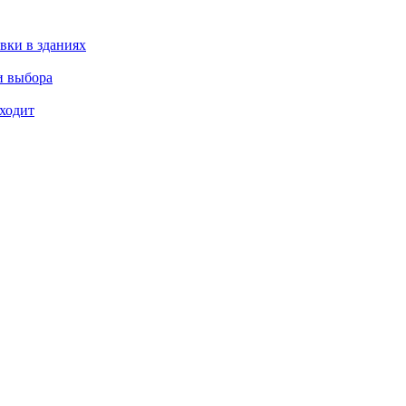
вки в зданиях
и выбора
входит