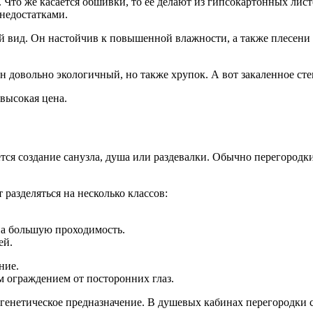
 Что же касается обшивки, то её делают из гипсокартонных лис
недостатками.
вид. Он настойчив к повышенной влажности, а также плесени и
н довольно экологичный, но также хрупок. А вот закаленное ст
 высокая цена.
я создание санузла, душа или раздевалки. Обычно перегородки 
 разделяться на несколько классов:
 на большую проходимость.
ей.
ние.
м ограждением от посторонних глаз.
т генетическое предназначение. В душевых кабинах перегородки