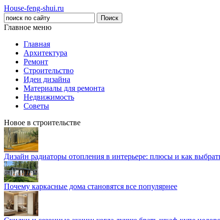
House-feng-shui.ru
Главное меню
Главная
Архитектура
Ремонт
Строительство
Идеи дизайна
Материалы для ремонта
Недвижимость
Советы
Новое в строительстве
Дизайн радиаторы отопления в интерьере: плюсы и как выбра
Почему каркасные дома становятся все популярнее