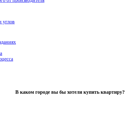
ого от производителя
и углов
зданиях
а
оцесса
В каком городе вы бы хотели купить квартиру?