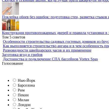
Скидки и сезонные акции: когда лучше брать шкаф-купе недор
Поклейка обоев без ошибок: подготовка стен, разметка стыков 
Конструкция противопожарных дверей и правила установки в 
Том 5 советов
Особенности строительства садовых гостевых домиков из брус
Как выполняется строительство ангара и в чем особенность пр
Разновидности швейцарских часов и их применение
Заготовка ягод и грибов
Достоинства и подключение СПА бассейнов Vortex Spas
Голосование
Нью-Йорк
Барселона
Рим
Пекин
Милан
Лондон