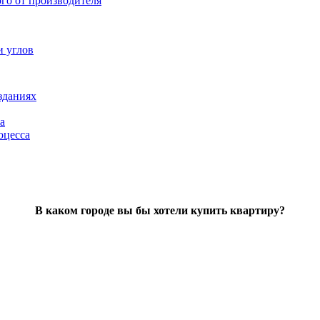
ого от производителя
и углов
зданиях
а
оцесса
В каком городе вы бы хотели купить квартиру?