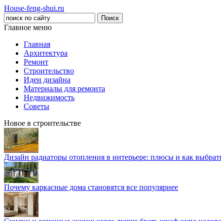
House-feng-shui.ru
Главное меню
Главная
Архитектура
Ремонт
Строительство
Идеи дизайна
Материалы для ремонта
Недвижимость
Советы
Новое в строительстве
Дизайн радиаторы отопления в интерьере: плюсы и как выбра
Почему каркасные дома становятся все популярнее