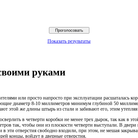
Показать результаты
 своими руками
ителями или просто напросто при эксплуатации расшаталась кор
ющие диаметр 8-10 миллиметров минимум глубиной 50 миллиметро
зают этой же длины штырь из стали и забивают его, этим утепля
сверлить в четверти коробки не менее трех дырок, так как в эт
метров так, чтобы они из плоскости четверти выступали. В двер
и в эти отверстия свободно входили, при этом, не мешая закры
ырей концы, войдут в дверные отверстия.