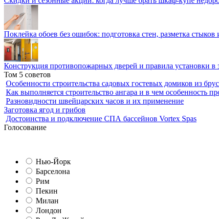
Скидки и сезонные акции: когда лучше брать шкаф-купе недор
Поклейка обоев без ошибок: подготовка стен, разметка стыков 
Конструкция противопожарных дверей и правила установки в 
Том 5 советов
Особенности строительства садовых гостевых домиков из брус
Как выполняется строительство ангара и в чем особенность пр
Разновидности швейцарских часов и их применение
Заготовка ягод и грибов
Достоинства и подключение СПА бассейнов Vortex Spas
Голосование
Нью-Йорк
Барселона
Рим
Пекин
Милан
Лондон