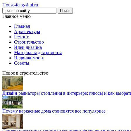
House-feng-shui.ru
Главное меню
Главная
Архитектура
Ремонт
Строительство
Идеи дизайна
Материалы для ремонта
Недвижимость
Советы
Новое в строительстве
Дизайн радиаторы отопления в интерьере: плюсы и как выбра
Почему каркасные дома становятся все популярнее