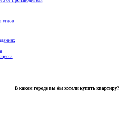
ого от производителя
и углов
зданиях
а
оцесса
В каком городе вы бы хотели купить квартиру?