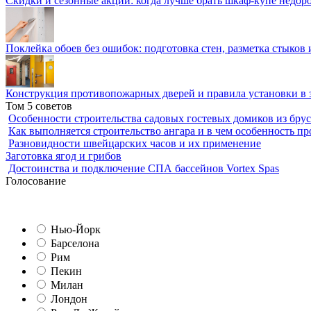
Скидки и сезонные акции: когда лучше брать шкаф-купе недор
Поклейка обоев без ошибок: подготовка стен, разметка стыков 
Конструкция противопожарных дверей и правила установки в 
Том 5 советов
Особенности строительства садовых гостевых домиков из брус
Как выполняется строительство ангара и в чем особенность пр
Разновидности швейцарских часов и их применение
Заготовка ягод и грибов
Достоинства и подключение СПА бассейнов Vortex Spas
Голосование
Нью-Йорк
Барселона
Рим
Пекин
Милан
Лондон