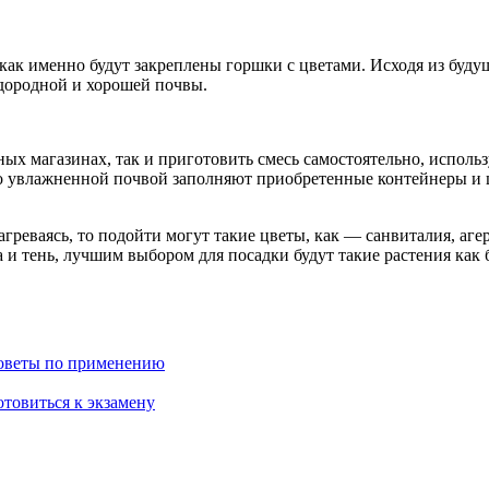
 как именно будут закреплены горшки с цветами. Исходя из буд
дородной и хорошей почвы.
х магазинах, так и приготовить смесь самостоятельно, использ
шо увлажненной почвой заполняют приобретенные контейнеры и 
греваясь, то подойти могут такие цветы, как — санвиталия, аге
а и тень, лучшим выбором для посадки будут такие растения как
советы по применению
отовиться к экзамену