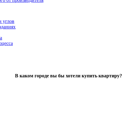
ого от производителя
и углов
зданиях
а
оцесса
В каком городе вы бы хотели купить квартиру?