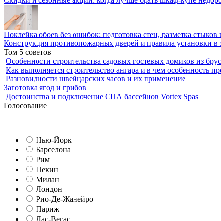
Скидки и сезонные акции: когда лучше брать шкаф-купе недор
Поклейка обоев без ошибок: подготовка стен, разметка стыков 
Конструкция противопожарных дверей и правила установки в 
Том 5 советов
Особенности строительства садовых гостевых домиков из брус
Как выполняется строительство ангара и в чем особенность пр
Разновидности швейцарских часов и их применение
Заготовка ягод и грибов
Достоинства и подключение СПА бассейнов Vortex Spas
Голосование
Нью-Йорк
Барселона
Рим
Пекин
Милан
Лондон
Рио-Де-Жанейро
Париж
Лас-Вегас