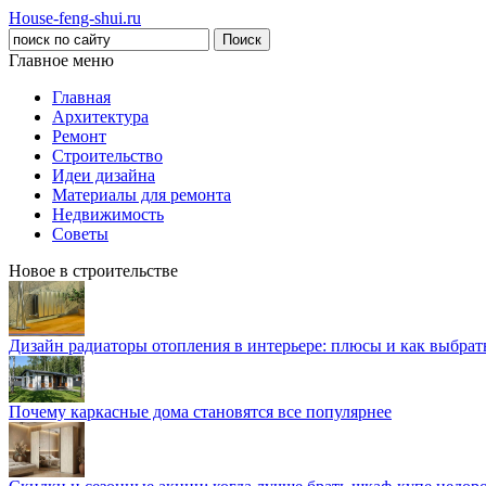
House-feng-shui.ru
Главное меню
Главная
Архитектура
Ремонт
Строительство
Идеи дизайна
Материалы для ремонта
Недвижимость
Советы
Новое в строительстве
Дизайн радиаторы отопления в интерьере: плюсы и как выбра
Почему каркасные дома становятся все популярнее