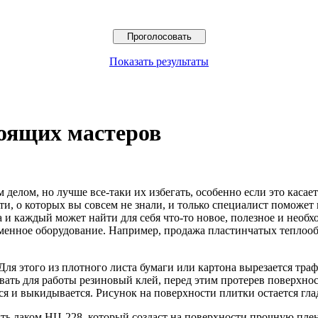
Показать результаты
оящих мастеров
елом, но лучше все-таки их избегать, особенно если это касает
и, о которых вы совсем не знали, и только специалист поможет
а и каждый может найти для себя что-то новое, полезное и необ
обменное оборудование. Например, продажа пластинчатых тепло
ля этого из плотного листа бумаги или картона вырезается тра
вать для работы резиновый клей, перед этим протерев поверхно
ся и выкидывается. Рисунок на поверхности плитки остается гл
ыть лаком НЦ-228, который создаст на поверхности прочную пл