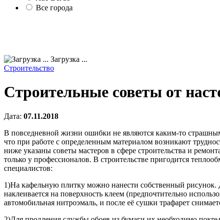
Все города
Загрузка ...
Строительство
Строительные советы от наст
Дата:
07.11.2018
В повседневной жизни ошибки не являются каким-то страшным д
что при работе с определенным материалом возникают трудност
ниже указаны советы мастеров в сфере строительства и ремонт
только у профессионалов. В строительстве пригодится тепло
специалистов:
1)На кафельную плитку можно нанести собственный рисунок. Д
наклеивается на поверхность клеем (предпочтительно использо
автомобильная нитроэмаль, и после её сушки трафарет снимает
2)Для продления службы обоев из бумаги их необходимо покр