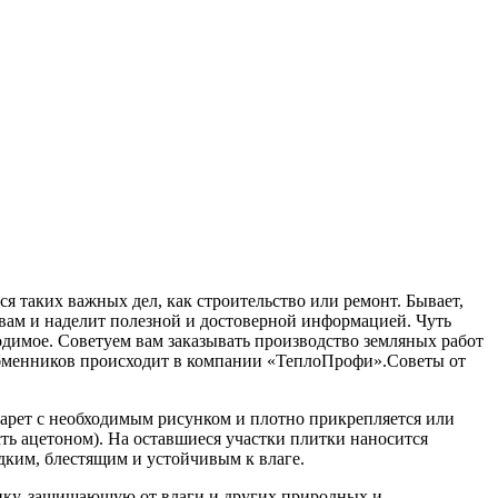
ся таких важных дел, как строительство или ремонт.
Бывает,
 вам и наделит полезной и достоверной информацией. Чуть
ходимое. Советуем вам заказывать производство земляных работ
обменников происходит в компании «ТеплоПрофи».Советы от
фарет с необходимым рисунком и плотно прикрепляется или
сть ацетоном). На оставшиеся участки плитки наносится
адким, блестящим и устойчивым к влаге.
енку, защищающую от влаги и других природных и