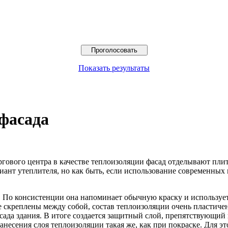
Показать результаты
фасада
ргового центра в качестве теплоизоляции фасад отделывают пли
иант утеплителя, но как быть, если использование современных
. По консистенции она напоминает обычную краску и использует
е скреплены между собой, состав теплоизоляции очень пластиче
сада здания. В итоге создается защитный слой, препятствующий
несения слоя теплоизоляции такая же, как при покраске. Для эт