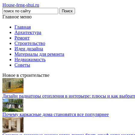
House-feng-shui.ru
Главное меню
Главная
Архитектура
Ремонт
Строительство
Идеи дизайна
Материалы для ремонта
Недвижимость
Советы
Новое в строительстве
Дизайн радиаторы отопления в интерьере: плюсы и как выбра
Почему каркасные дома становятся все популярнее