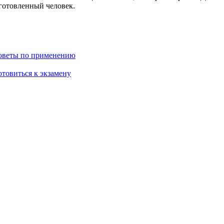
готовленный человек.
советы по применению
отовиться к экзамену