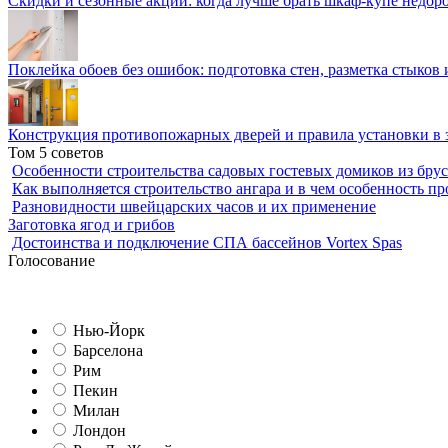
Скидки и сезонные акции: когда лучше брать шкаф-купе недор
Поклейка обоев без ошибок: подготовка стен, разметка стыков 
Конструкция противопожарных дверей и правила установки в 
Том 5 советов
Особенности строительства садовых гостевых домиков из брус
Как выполняется строительство ангара и в чем особенность пр
Разновидности швейцарских часов и их применение
Заготовка ягод и грибов
Достоинства и подключение СПА бассейнов Vortex Spas
Голосование
Нью-Йорк
Барселона
Рим
Пекин
Милан
Лондон