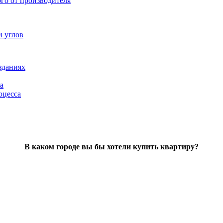
ого от производителя
и углов
зданиях
а
оцесса
В каком городе вы бы хотели купить квартиру?