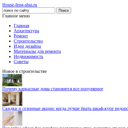
House-feng-shui.ru
Главное меню
Главная
Архитектура
Ремонт
Строительство
Идеи дизайна
Материалы для ремонта
Недвижимость
Советы
Новое в строительстве
Почему каркасные дома становятся все популярнее
Скидки и сезонные акции: когда лучше брать шкаф-купе недор