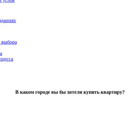
и углов
зданиях
 выбора
а
оцесса
В каком городе вы бы хотели купить квартиру?