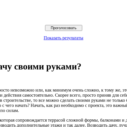
Показать результаты
дачу своими руками?
росто невозможно или, как минимум очень сложно, к тому же, это
ти действия самостоятельно. Скорее всего, просто приняв для с
в строительстве, то все можно сделать своими руками не только
 с чего начать? Начать, как раз необходимо с проекта, это важн
 по силам.
и, которая сопровождается террасой сложной формы, балконами 
возводить дополнительные этажи и так далее. Возводить дачу, лу