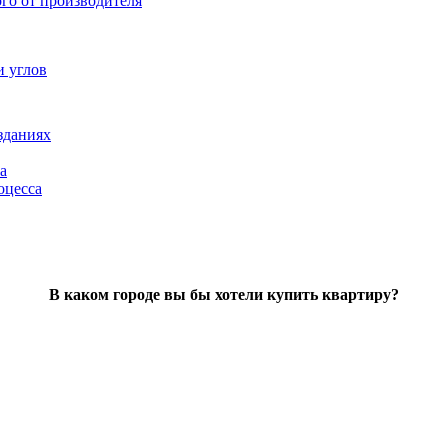
ого от производителя
и углов
зданиях
а
оцесса
В каком городе вы бы хотели купить квартиру?