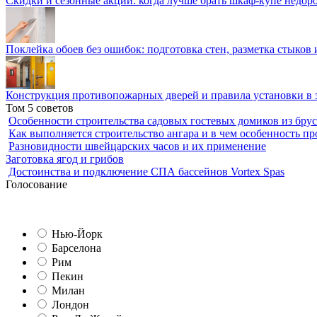
Скидки и сезонные акции: когда лучше брать шкаф-купе недор
Поклейка обоев без ошибок: подготовка стен, разметка стыков 
Конструкция противопожарных дверей и правила установки в 
Том 5 советов
Особенности строительства садовых гостевых домиков из брус
Как выполняется строительство ангара и в чем особенность пр
Разновидности швейцарских часов и их применение
Заготовка ягод и грибов
Достоинства и подключение СПА бассейнов Vortex Spas
Голосование
Нью-Йорк
Барселона
Рим
Пекин
Милан
Лондон