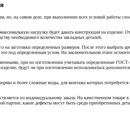
ия
ым, но, на самом деле, при выполнении всех условий работы сл
 максимальную нагрузку будет давать конструкция на изделие. О
дству необходимого количества закладных деталей.
го на заготовки определенных размеров. После этого выбрать а
т это под определенным углом. На заключительном этапе остане
венными, при их изготовлении учитывать определенные ГОСТ-т
е изделие, будут ли при изготовлении использоваться дополнит
формы и более сложные виды, для монтажа которых потребуется 
твляется по индивидуальному заказу. На качественном товаре в 
ной партии, какие дефекты могут быть среди приобретенных дет