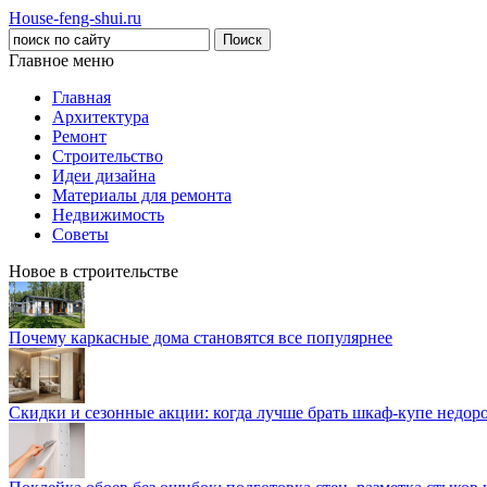
House-feng-shui.ru
Главное меню
Главная
Архитектура
Ремонт
Строительство
Идеи дизайна
Материалы для ремонта
Недвижимость
Советы
Новое в строительстве
Почему каркасные дома становятся все популярнее
Скидки и сезонные акции: когда лучше брать шкаф-купе недор