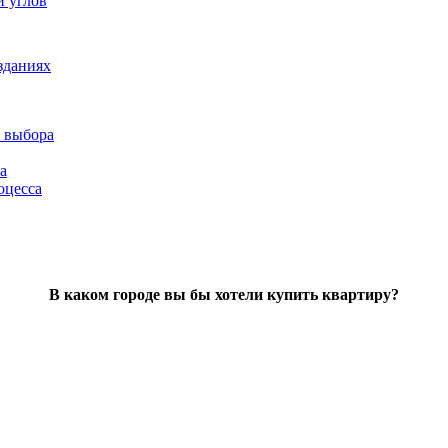
и углов
зданиях
 выбора
а
оцесса
В каком городе вы бы хотели купить квартиру?