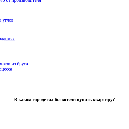
ого от производителя
и углов
зданиях
иков из бруса
оцесса
В каком городе вы бы хотели купить квартиру?