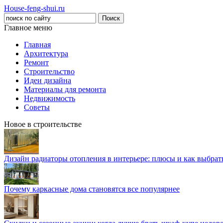
House-feng-shui.ru
Главное меню
Главная
Архитектура
Ремонт
Строительство
Идеи дизайна
Материалы для ремонта
Недвижимость
Советы
Новое в строительстве
Дизайн радиаторы отопления в интерьере: плюсы и как выбра
Почему каркасные дома становятся все популярнее