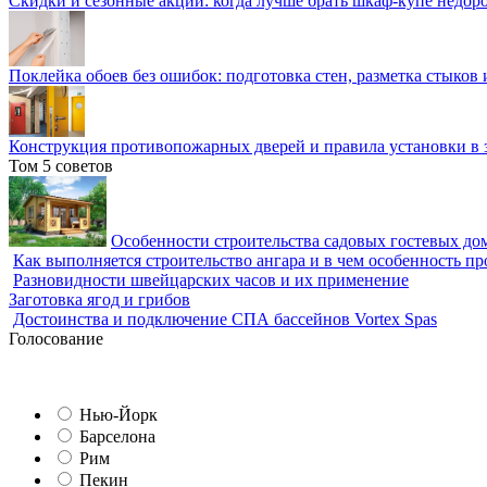
Скидки и сезонные акции: когда лучше брать шкаф-купе недор
Поклейка обоев без ошибок: подготовка стен, разметка стыков 
Конструкция противопожарных дверей и правила установки в 
Том 5 советов
Особенности строительства садовых гостевых дом
Как выполняется строительство ангара и в чем особенность пр
Разновидности швейцарских часов и их применение
Заготовка ягод и грибов
Достоинства и подключение СПА бассейнов Vortex Spas
Голосование
Нью-Йорк
Барселона
Рим
Пекин