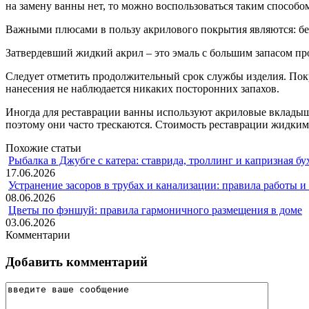
на замену ванны нет, то можно воспользоваться таким способо
Важными плюсами в пользу акрилового покрытия являются: бел
Затвердевший жидкий акрил – это эмаль с большим запасом пр
Следует отметить продолжительный срок службы изделия. Покры
нанесения не наблюдается никаких посторонних запахов.
Иногда для реставрации ванны используют акриловые вкладыш
поэтому они часто трескаются. Стоимость реставрации жидким
Похожие статьи
Рыбалка в Джубге с катера: ставрида, троллинг и капризная бу
17.06.2026
Устранение засоров в трубах и канализации: правила работы 
08.06.2026
Цветы по фэншуй: правила гармоничного размещения в доме
03.06.2026
Комментарии
Добавить комментарий