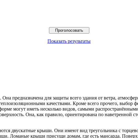
Показать результаты
.
Она предназначена для защиты всего здания от ветра, атмосфе
еплоизоляционными качествами. Кроме всего прочего, выбор ф
форме могут иметь несколько видов, самыми распространёнными 
ерхность. Она, как правило, ориентирована по наветренной ст
ются двускатные крыши. Они имеют вид треугольника с торцево
рыши. Ломаные крыши присущи домам, где есть мансарда. Поверх