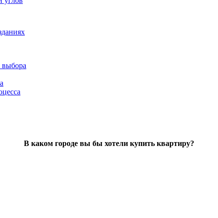
и углов
зданиях
 выбора
а
оцесса
В каком городе вы бы хотели купить квартиру?