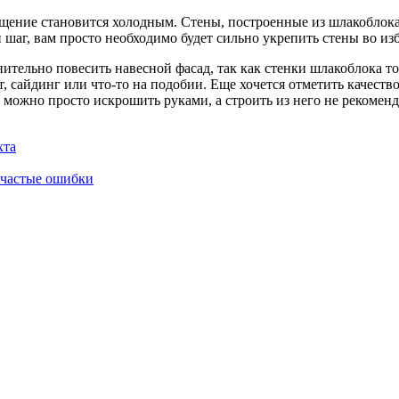
ещение становится холодным. Стены, построенные из шлакоблока
 шаг, вам просто необходимо будет сильно укрепить стены во из
днительно повесить навесной фасад, так как стенки шлакоблока т
ит, сайдинг или что-то на подобии. Еще хочется отметить качеств
можно просто искрошить руками, а строить из него не рекоменд
хта
и частые ошибки