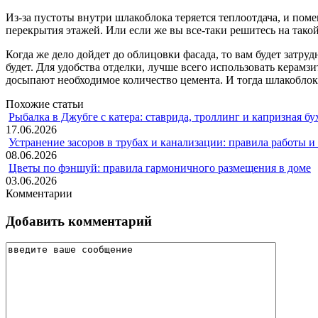
Из-за пустоты внутри шлакоблока теряется теплоотдача, и пом
перекрытия этажей. Или если же вы все-таки решитесь на такой
Когда же дело дойдет до облицовки фасада, то вам будет затру
будет. Для удобства отделки, лучше всего использовать керамз
досыпают необходимое количество цемента. И тогда шлакоблок 
Похожие статьи
Рыбалка в Джубге с катера: ставрида, троллинг и капризная бу
17.06.2026
Устранение засоров в трубах и канализации: правила работы 
08.06.2026
Цветы по фэншуй: правила гармоничного размещения в доме
03.06.2026
Комментарии
Добавить комментарий