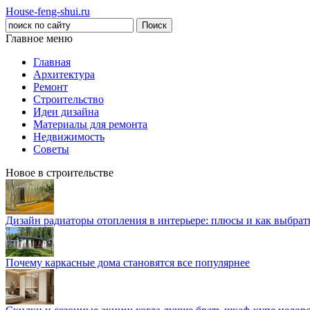
House-feng-shui.ru
Главное меню
Главная
Архитектура
Ремонт
Строительство
Идеи дизайна
Материалы для ремонта
Недвижимость
Советы
Новое в строительстве
Дизайн радиаторы отопления в интерьере: плюсы и как выбра
Почему каркасные дома становятся все популярнее