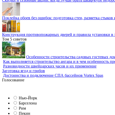
Скидки и сезонные акции: когда лучше брать шкаф-купе недор
Поклейка обоев без ошибок: подготовка стен, разметка стыков 
Конструкция противопожарных дверей и правила установки в 
Том 5 советов
Особенности строительства садовых гостевых дом
Как выполняется строительство ангара и в чем особенность пр
Разновидности швейцарских часов и их применение
Заготовка ягод и грибов
Достоинства и подключение СПА бассейнов Vortex Spas
Голосование
Нью-Йорк
Барселона
Рим
Пекин