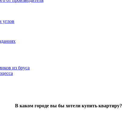
ого от производителя
и углов
зданиях
иков из бруса
оцесса
В каком городе вы бы хотели купить квартиру?