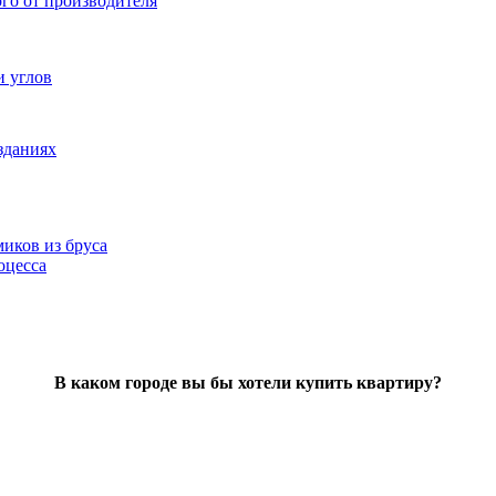
ого от производителя
и углов
зданиях
иков из бруса
оцесса
В каком городе вы бы хотели купить квартиру?