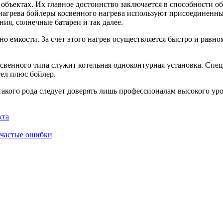
объектах. Их главное достоинство заключается в способности о
 нагрева бойлеры косвенного нагрева используют присоединенны
ия, солнечные батареи и так далее.
но емкости. За счет этого нагрев осуществляется быстро и рав
освенного типа служит котельная одноконтурная установка. Спе
тел плюс бойлер.
такого рода следует доверять лишь профессионалам высокого уро
хта
и частые ошибки