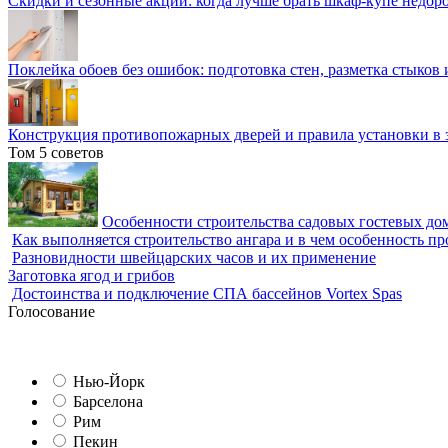
Скидки и сезонные акции: когда лучше брать шкаф-купе недор
Поклейка обоев без ошибок: подготовка стен, разметка стыков 
Конструкция противопожарных дверей и правила установки в 
Том 5 советов
Особенности строительства садовых гостевых дом
Как выполняется строительство ангара и в чем особенность пр
Разновидности швейцарских часов и их применение
Заготовка ягод и грибов
Достоинства и подключение СПА бассейнов Vortex Spas
Голосование
Нью-Йорк
Барселона
Рим
Пекин