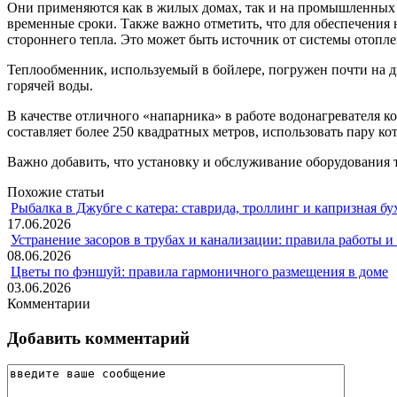
Они применяются как в жилых домах, так и на промышленных 
временные сроки. Также важно отметить, что для обеспечения
стороннего тепла. Это может быть источник от системы отоплен
Теплообменник, используемый в бойлере, погружен почти на д
горячей воды.
В качестве отличного «напарника» в работе водонагревателя к
составляет более 250 квадратных метров, использовать пару ко
Важно добавить, что установку и обслуживание оборудования 
Похожие статьи
Рыбалка в Джубге с катера: ставрида, троллинг и капризная бу
17.06.2026
Устранение засоров в трубах и канализации: правила работы 
08.06.2026
Цветы по фэншуй: правила гармоничного размещения в доме
03.06.2026
Комментарии
Добавить комментарий