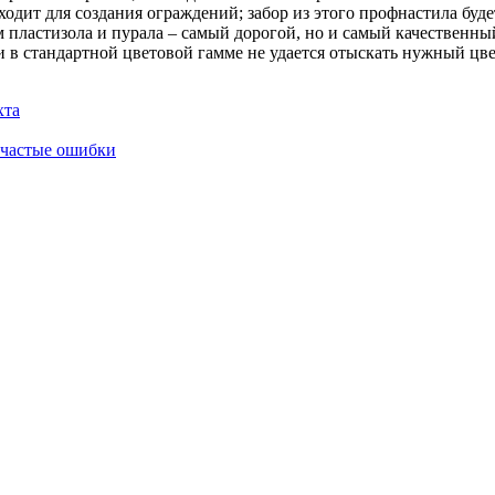
одит для создания ограждений; забор из этого профнастила буд
пластизола и пурала – самый дорогой, но и самый качественный
и в стандартной цветовой гамме не удается отыскать нужный цве
хта
и частые ошибки