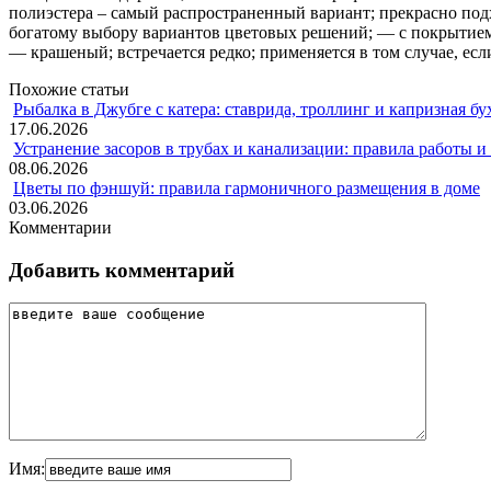
полиэстера – самый распространенный вариант; прекрасно подх
богатому выбору вариантов цветовых решений; — с покрытием 
— крашеный; встречается редко; применяется в том случае, есл
Похожие статьи
Рыбалка в Джубге с катера: ставрида, троллинг и капризная бу
17.06.2026
Устранение засоров в трубах и канализации: правила работы 
08.06.2026
Цветы по фэншуй: правила гармоничного размещения в доме
03.06.2026
Комментарии
Добавить комментарий
Имя: