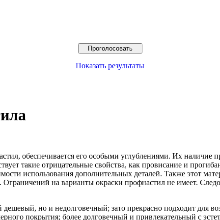
Показать результаты
тила
астил, обеспечивается его особыми углублениями.
Их наличие пр
тствует такие отрицательные свойства, как провисание и прогиб
мости использования дополнительных деталей. Также этот мате
ии. Ограничений на варианты окраски профнастил не имеет. Сле
дешевый, но и недолговечный; зато прекрасно подходит для во
ерного покрытия; более долговечный и привлекательный с эсте