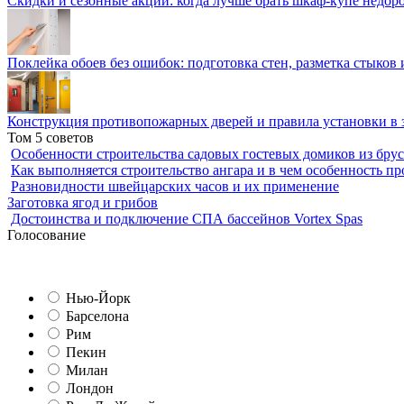
Скидки и сезонные акции: когда лучше брать шкаф-купе недор
Поклейка обоев без ошибок: подготовка стен, разметка стыков 
Конструкция противопожарных дверей и правила установки в 
Том 5 советов
Особенности строительства садовых гостевых домиков из брус
Как выполняется строительство ангара и в чем особенность пр
Разновидности швейцарских часов и их применение
Заготовка ягод и грибов
Достоинства и подключение СПА бассейнов Vortex Spas
Голосование
Нью-Йорк
Барселона
Рим
Пекин
Милан
Лондон