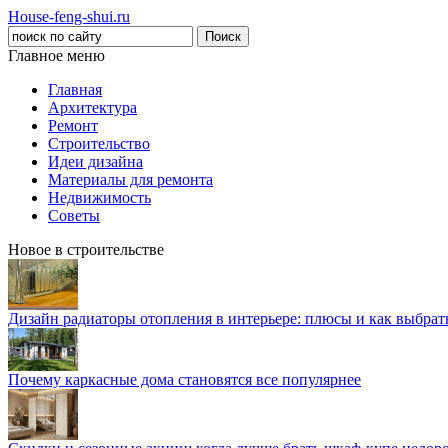
House-feng-shui.ru
Главное меню
Главная
Архитектура
Ремонт
Строительство
Идеи дизайна
Материалы для ремонта
Недвижимость
Советы
Новое в строительстве
Дизайн радиаторы отопления в интерьере: плюсы и как выбра
Почему каркасные дома становятся все популярнее