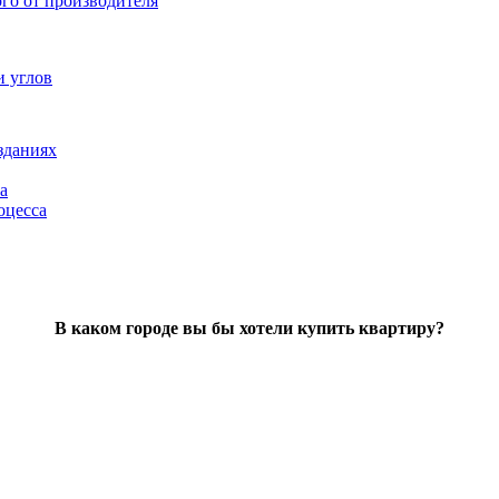
ого от производителя
и углов
зданиях
а
оцесса
В каком городе вы бы хотели купить квартиру?