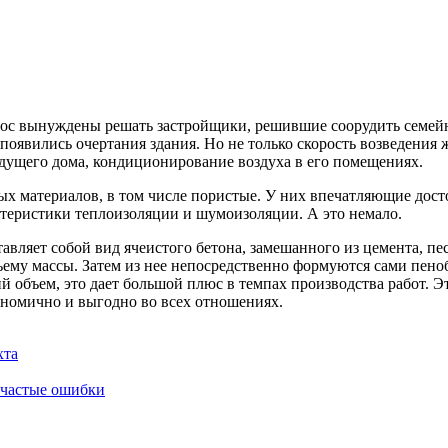
прос вынуждены решать застройщики, решившие соорудить семейн
е появились очертания здания. Но не только скорость возведени
удущего дома, кондиционирование воздуха в его помещениях.
 материалов, в том числе пористые. У них впечатляющие достои
теристики теплоизоляции и шумоизоляции. А это немало.
вляет собой вид ячеистого бетона, замешанного из цемента, пес
бъему массы. Затем из нее непосредственно формуются сами пе
бъем, это дает большой плюс в темпах производства работ. Это
ономично и выгодно во всех отношениях.
хта
и частые ошибки