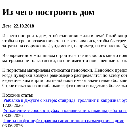
Из чего построить дом
Дата:
22.10.2018
Из чего построить дом, чтоб счастливо жили в нем? Такой во
чтобы и сроки возведения стен не затягивались, чтобы быстре
затраты на сооружение фундамента, например, на отопление б
В современном жилищном строительстве появилось много новых
материалы не только легки, но они имеют и повышенные харак
К пористым материалам относятся пеноблоки. Пеноблок предста
когда пузырьки воздуха равномерно распределятся по всему о
керамическим кирпичом пеноблоки имеют значительно больший о
Строительство из пеноблоков эффективно и надежно, более эк
Похожие статьи
Рыбалка в Джубге с катера: ставрида, троллинг и капризная бу
17.06.2026
Устранение засоров в трубах и канализации: правила работы 
08.06.2026
Цветы по фэншуй: правила гармоничного размещения в доме
03.06.2026