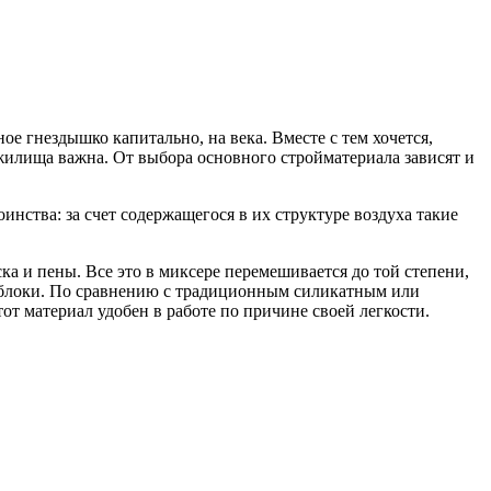
ое гнездышко капитально, на века.
Вместе с тем хочется,
я жилища важна. От выбора основного стройматериала зависят и
нства: за счет содержащегося в их структуре воздуха такие
ка и пены. Все это в миксере перемешивается до той степени,
ноблоки. По сравнению с традиционным силикатным или
т материал удобен в работе по причине своей легкости.