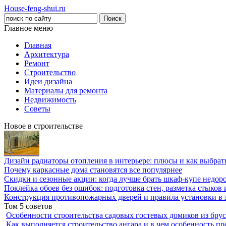
House-feng-shui.ru
Главное меню
Главная
Архитектура
Ремонт
Строительство
Идеи дизайна
Материалы для ремонта
Недвижимость
Советы
Новое в строительстве
Дизайн радиаторы отопления в интерьере: плюсы и как выбра
Почему каркасные дома становятся все популярнее
Скидки и сезонные акции: когда лучше брать шкаф-купе недор
Поклейка обоев без ошибок: подготовка стен, разметка стыков 
Конструкция противопожарных дверей и правила установки в 
Том 5 советов
Особенности строительства садовых гостевых домиков из брус
Как выполняется строительство ангара и в чем особенность пр