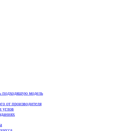
ть подходящую модель
ого от производителя
и углов
зданиях
а
оцесса