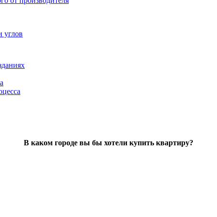
ого от производителя
и углов
зданиях
а
оцесса
В каком городе вы бы хотели купить квартиру?