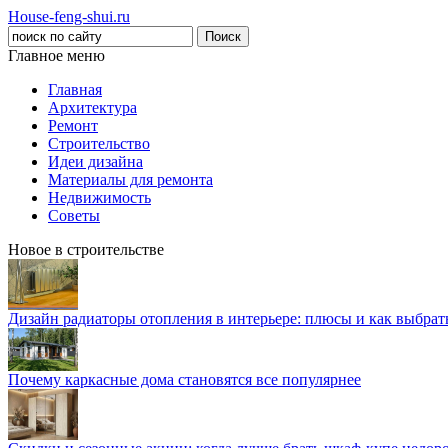
House-feng-shui.ru
Главное меню
Главная
Архитектура
Ремонт
Строительство
Идеи дизайна
Материалы для ремонта
Недвижимость
Советы
Новое в строительстве
Дизайн радиаторы отопления в интерьере: плюсы и как выбра
Почему каркасные дома становятся все популярнее