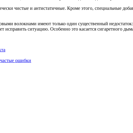
гически чистые и антистатичные. Кроме этого, специальные доб
ковыми волокнами имеют только один существенный недостаток:
ает исправить ситуацию. Особенно это касается сигаретного ды
хта
и частые ошибки