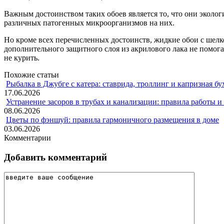
Важным достоинством таких обоев является то, что они эколо
различных патогенных микроорганизмов на них.
Но кроме всех перечисленных достоинств, жидкие обои с шел
дополнительного защитного слоя из акрилового лака не помог
не курить.
Похожие статьи
Рыбалка в Джубге с катера: ставрида, троллинг и капризная бу
17.06.2026
Устранение засоров в трубах и канализации: правила работы 
08.06.2026
Цветы по фэншуй: правила гармоничного размещения в доме
03.06.2026
Комментарии
Добавить комментарий