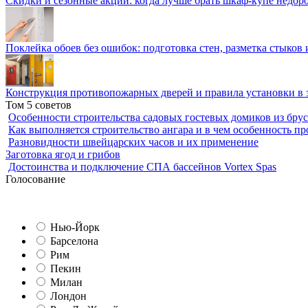
Скидки и сезонные акции: когда лучше брать шкаф-купе недор
Поклейка обоев без ошибок: подготовка стен, разметка стыков 
Конструкция противопожарных дверей и правила установки в 
Том 5 советов
Особенности строительства садовых гостевых домиков из брус
Как выполняется строительство ангара и в чем особенность пр
Разновидности швейцарских часов и их применение
Заготовка ягод и грибов
Достоинства и подключение СПА бассейнов Vortex Spas
Голосование
Нью-Йорк
Барселона
Рим
Пекин
Милан
Лондон