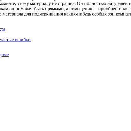
комнате, этому материалу не страшна. Он полностью натурален 
ам он поможет быть прямыми, а помещению – приобрести колори
 материала для подчеркивания каких-нибудь особых зон комнаты
хта
и частые ошибки
доме