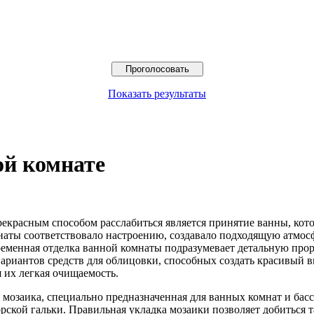
Показать результаты
ой комнате
красным способом расслабиться является принятие ванны, котор
наты соответствовало настроению, создавало подходящую атмос
менная отделка ванной комнаты подразумевает детальную прора
вариантов средств для облицовки, способных создать красивый
 их легкая очищаемость.
мозаика, специально предназначенная для ванных комнат и бас
ской гальки. Правильная укладка мозаики позволяет добиться та