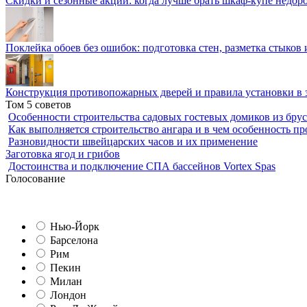
Скидки и сезонные акции: когда лучше брать шкаф-купе недор
Поклейка обоев без ошибок: подготовка стен, разметка стыков 
Конструкция противопожарных дверей и правила установки в 
Том 5 советов
Особенности строительства садовых гостевых домиков из брус
Как выполняется строительство ангара и в чем особенность пр
Разновидности швейцарских часов и их применение
Заготовка ягод и грибов
Достоинства и подключение СПА бассейнов Vortex Spas
Голосование
Нью-Йорк
Барселона
Рим
Пекин
Милан
Лондон