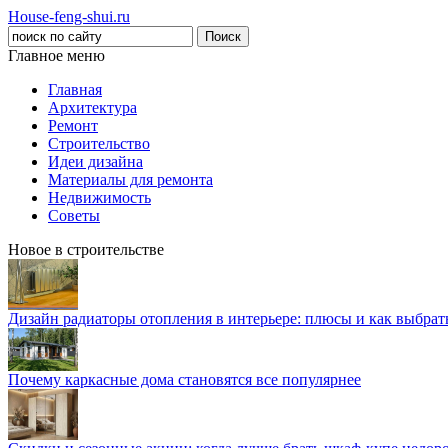
House-feng-shui.ru
Главное меню
Главная
Архитектура
Ремонт
Строительство
Идеи дизайна
Материалы для ремонта
Недвижимость
Советы
Новое в строительстве
Дизайн радиаторы отопления в интерьере: плюсы и как выбра
Почему каркасные дома становятся все популярнее