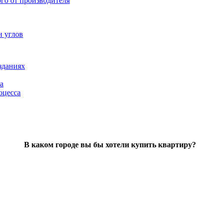
ого от производителя
и углов
зданиях
а
оцесса
В каком городе вы бы хотели купить квартиру?