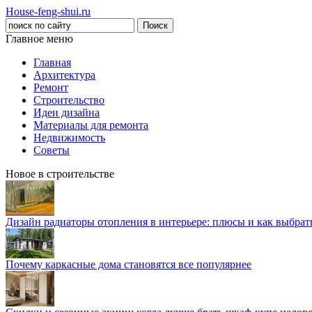
House-feng-shui.ru
Главное меню
Главная
Архитектура
Ремонт
Строительство
Идеи дизайна
Материалы для ремонта
Недвижимость
Советы
Новое в строительстве
Дизайн радиаторы отопления в интерьере: плюсы и как выбра
Почему каркасные дома становятся все популярнее