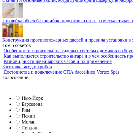
Скидки и сезонные акции: когда лучше брать шкаф-купе недор
Поклейка обоев без ошибок: подготовка стен, разметка стыков 
Конструкция противопожарных дверей и правила установки в 
Том 5 советов
Особенности строительства садовых гостевых домиков из брус
Как выполняется строительство ангара и в чем особенность пр
Разновидности швейцарских часов и их применение
Заготовка ягод и грибов
Достоинства и подключение СПА бассейнов Vortex Spas
Голосование
Нью-Йорк
Барселона
Рим
Пекин
Милан
Лондон