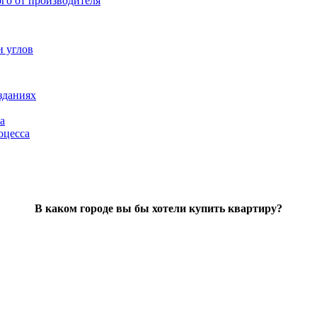
ого от производителя
и углов
зданиях
а
оцесса
В каком городе вы бы хотели купить квартиру?