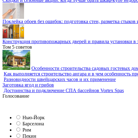
Скидки и сезонные акции: когда лучше брать шкаф-купе недор
Поклейка обоев без ошибок: подготовка стен, разметка стыков 
Конструкция противопожарных дверей и правила установки в 
Том 5 советов
Особенности строительства садовых гостевых дом
Как выполняется строительство ангара и в чем особенность пр
Разновидности швейцарских часов и их применение
Заготовка ягод и грибов
Достоинства и подключение СПА бассейнов Vortex Spas
Голосование
Нью-Йорк
Барселона
Рим
Пекин