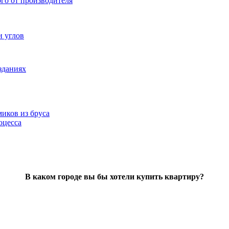
ого от производителя
и углов
зданиях
иков из бруса
оцесса
В каком городе вы бы хотели купить квартиру?