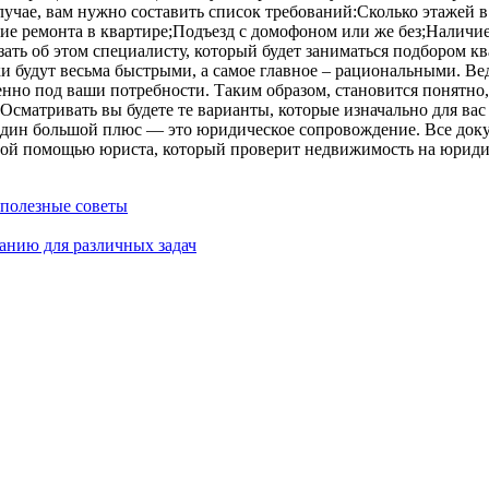
учае, вам нужно составить список требований:Сколько этажей в
ие ремонта в квартире;Подъезд с домофоном или же без;Наличи
азать об этом специалисту, который будет заниматься подбором 
и будут весьма быстрыми, а самое главное – рациональными. Вед
но под ваши потребности. Таким образом, становится понятно, 
сматривать вы будете те варианты, которые изначально для вас 
дин большой плюс — это юридическое сопровождение. Все доку
ьной помощью юриста, который проверит недвижимость на юриди
 полезные советы
анию для различных задач