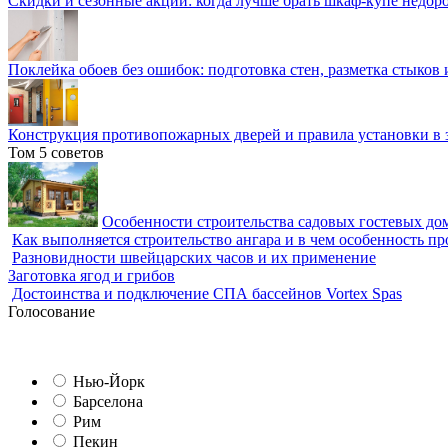
Скидки и сезонные акции: когда лучше брать шкаф-купе недор
Поклейка обоев без ошибок: подготовка стен, разметка стыков 
Конструкция противопожарных дверей и правила установки в 
Том 5 советов
Особенности строительства садовых гостевых дом
Как выполняется строительство ангара и в чем особенность пр
Разновидности швейцарских часов и их применение
Заготовка ягод и грибов
Достоинства и подключение СПА бассейнов Vortex Spas
Голосование
Нью-Йорк
Барселона
Рим
Пекин