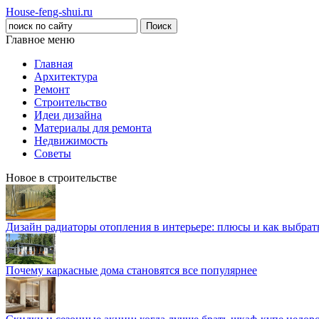
House-feng-shui.ru
Главное меню
Главная
Архитектура
Ремонт
Строительство
Идеи дизайна
Материалы для ремонта
Недвижимость
Советы
Новое в строительстве
Дизайн радиаторы отопления в интерьере: плюсы и как выбра
Почему каркасные дома становятся все популярнее