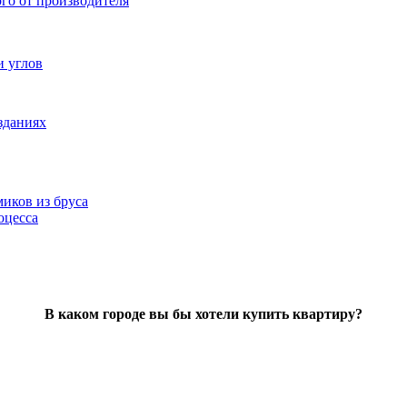
ого от производителя
и углов
зданиях
иков из бруса
оцесса
В каком городе вы бы хотели купить квартиру?