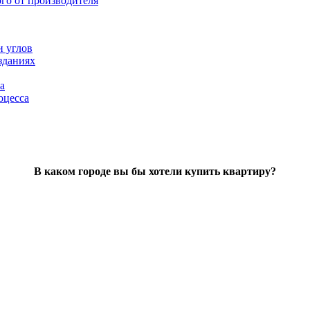
ого от производителя
и углов
зданиях
а
оцесса
В каком городе вы бы хотели купить квартиру?