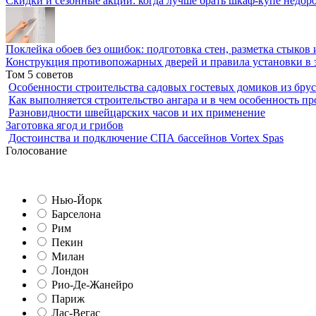
Скидки и сезонные акции: когда лучше брать шкаф-купе недор
Поклейка обоев без ошибок: подготовка стен, разметка стыков 
Конструкция противопожарных дверей и правила установки в 
Том 5 советов
Особенности строительства садовых гостевых домиков из брус
Как выполняется строительство ангара и в чем особенность пр
Разновидности швейцарских часов и их применение
Заготовка ягод и грибов
Достоинства и подключение СПА бассейнов Vortex Spas
Голосование
Нью-Йорк
Барселона
Рим
Пекин
Милан
Лондон
Рио-Де-Жанейро
Париж
Лас-Вегас