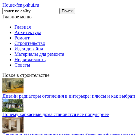
House-feng-shui.ru
Главное меню
Главная
Архитектура
Ремонт
Строительство
Идеи дизайна
Материалы для ремонта
Недвижимость
Советы
Новое в строительстве
Дизайн радиаторы отопления в интерьере: плюсы и как выбра
Почему каркасные дома становятся все популярнее