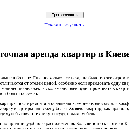
Показать результаты
точная аренда квартир в Киев
ольше и больше.
Еще несколько лет назад не было такого огром
личаются от отелей ценой, особенно если арендовать одну квар
количество человек, а сколько человек будет проживать в кварт
в и больших семей.
 квартиры после ремонта и оснащены всем необходимым для ком
 уборку квартиры или смену белья. Хозяева квартир, как правило
димую бытовую технику, посуду, и даже мебель.
и по причине удобного расположения. Большинство квартир в Ки
хнуть с комфортом и насладиться достопримечательностями.