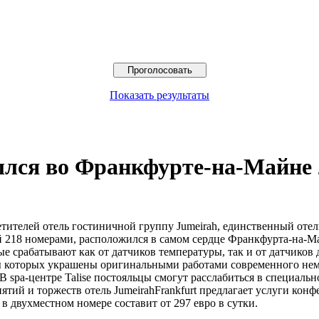
Показать результаты
лся во Франкфурте-на-Майне 
тителей отель гостиничной группу Jumeirah, единственный отел
218 номерами, расположился в самом сердце Франкфурта-на-Майн
 срабатывают как от датчиков температуры, так и от датчиков
ы которых украшены оригинальными работами современного неме
В spa-центре Talise постояльцы смогут расслабиться в специаль
ий и торжеств отель JumeirahFrankfurt предлагает услуги конф
 двухместном номере составит от 297 евро в сутки.