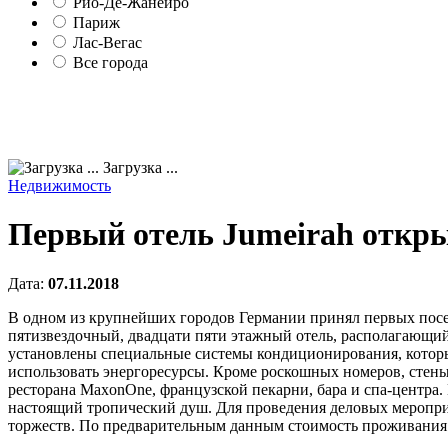
Рио-Де-Жанейро
Париж
Лас-Вегас
Все города
Загрузка ...
Недвижимость
Первый отель Jumeirah откры
Дата:
07.11.2018
В одном из крупнейших городов Германии принял первых посе
пятизвездочный, двадцати пяти этажный отель, располагающий 
установлены специальные системы кондиционирования, которые
использовать энергоресурсы. Кроме роскошных номеров, стен
ресторана MaxonOne, французской пекарни, бара и спа-центра. 
настоящий тропический душ. Для проведения деловых мероприят
торжеств. По предварительным данным стоимость проживания в