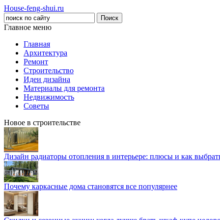
House-feng-shui.ru
Главное меню
Главная
Архитектура
Ремонт
Строительство
Идеи дизайна
Материалы для ремонта
Недвижимость
Советы
Новое в строительстве
Дизайн радиаторы отопления в интерьере: плюсы и как выбра
Почему каркасные дома становятся все популярнее