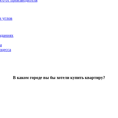
ого от производителя
и углов
зданиях
а
оцесса
В каком городе вы бы хотели купить квартиру?