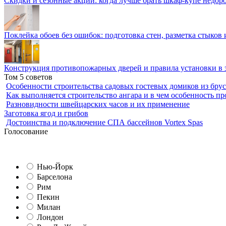
Скидки и сезонные акции: когда лучше брать шкаф-купе недор
Поклейка обоев без ошибок: подготовка стен, разметка стыков 
Конструкция противопожарных дверей и правила установки в 
Том 5 советов
Особенности строительства садовых гостевых домиков из брус
Как выполняется строительство ангара и в чем особенность пр
Разновидности швейцарских часов и их применение
Заготовка ягод и грибов
Достоинства и подключение СПА бассейнов Vortex Spas
Голосование
Нью-Йорк
Барселона
Рим
Пекин
Милан
Лондон