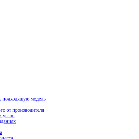
ть подходящую модель
ого от производителя
и углов
зданиях
а
оцесса