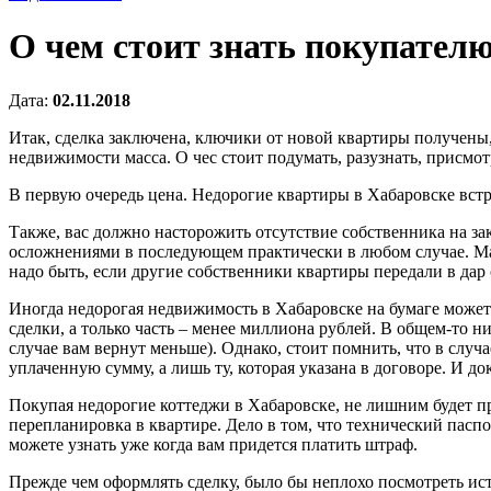
О чем стоит знать покупател
Дата:
02.11.2018
Итак, сделка заключена, ключики от новой квартиры получены,
недвижимости масса. О чес стоит подумать, разузнать, присмо
В первую очередь цена. Недорогие квартиры в Хабаровске встр
Также, вас должно насторожить отсутствие собственника на за
осложнениями в последующем практически в любом случае. Мало
надо быть, если другие собственники квартиры передали в да
Иногда недорогая недвижимость в Хабаровске на бумаге может б
сделки, а только часть – менее миллиона рублей. В общем-то ни
случае вам вернут меньше). Однако, стоит помнить, что в слу
уплаченную сумму, а лишь ту, которая указана в договоре. И д
Покупая недорогие коттеджи в Хабаровске, не лишним будет про
перепланировка в квартире. Дело в том, что технический паспо
можете узнать уже когда вам придется платить штраф.
Прежде чем оформлять сделку, было бы неплохо посмотреть ис