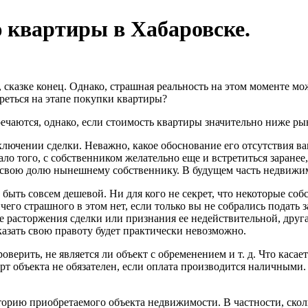
ю квартиры в Хабаровске.
 сказке конец.
Однако, страшная реальность на этом моменте може
треться на этапе покупки квартиры?
ечаются, однако, если стоимость квартиры значительно ниже рын
ключении сделки. Неважно, какое обоснование его отсутствия в
 того, с собственником желательно еще и встретиться заранее,
р свою долю нынешнему собственнику. В будущем часть недвижим
ыть совсем дешевой. Ни для кого не секрет, что некоторые собс
чего страшного в этом нет, если только вы не собрались подать 
чае расторжения сделки или признания ее недействительной, дру
оказать свою правоту будет практически невозможно.
верить, не является ли объект с обременением и т. д. Что касае
рт объекта не обязателен, если оплата производится наличными.
торию приобретаемого объекта недвижимости. В частности, скол