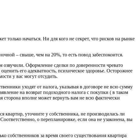
т только начаться. Ни для кого не секрет, что рисков на рынке
очной – свыше, чем на 20%, то есть повод забеспокоится.
ам озвучили. Оформление сделки по доверенности чревато
 оценить его адекватность, психическое здоровье. Осторожнее
ости у вас могут отсудить.
твенники уходят от налога, указывая в договоре не всю сумму
заявление на возврат подоходного налога с покупки ( в таком
гая сторона вполне может вернуть вам не всю фактически
тся квартир, уточните у собственника, не производилась ли
 Соответственно, о перепланировке, если она не узаконена, вы
ько собственников за время своего существования квартира