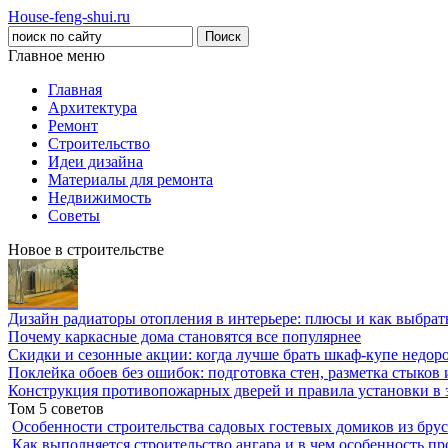
House-feng-shui.ru
Главное меню
Главная
Архитектура
Ремонт
Строительство
Идеи дизайна
Материалы для ремонта
Недвижимость
Советы
Новое в строительстве
Дизайн радиаторы отопления в интерьере: плюсы и как выбра
Почему каркасные дома становятся все популярнее
Скидки и сезонные акции: когда лучше брать шкаф-купе недор
Поклейка обоев без ошибок: подготовка стен, разметка стыков 
Конструкция противопожарных дверей и правила установки в 
Том 5 советов
Особенности строительства садовых гостевых домиков из брус
Как выполняется строительство ангара и в чем особенность пр