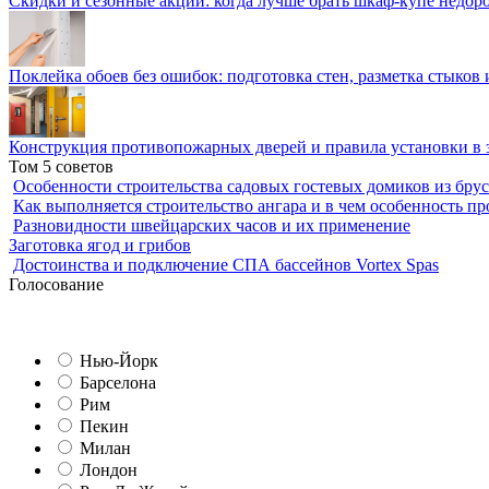
Скидки и сезонные акции: когда лучше брать шкаф-купе недор
Поклейка обоев без ошибок: подготовка стен, разметка стыков 
Конструкция противопожарных дверей и правила установки в 
Том 5 советов
Особенности строительства садовых гостевых домиков из брус
Как выполняется строительство ангара и в чем особенность пр
Разновидности швейцарских часов и их применение
Заготовка ягод и грибов
Достоинства и подключение СПА бассейнов Vortex Spas
Голосование
Нью-Йорк
Барселона
Рим
Пекин
Милан
Лондон