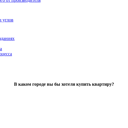
ого от производителя
и углов
зданиях
а
оцесса
В каком городе вы бы хотели купить квартиру?