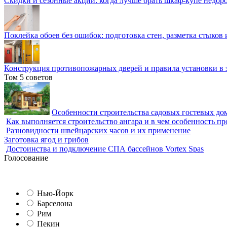
Скидки и сезонные акции: когда лучше брать шкаф-купе недор
Поклейка обоев без ошибок: подготовка стен, разметка стыков 
Конструкция противопожарных дверей и правила установки в 
Том 5 советов
Особенности строительства садовых гостевых дом
Как выполняется строительство ангара и в чем особенность пр
Разновидности швейцарских часов и их применение
Заготовка ягод и грибов
Достоинства и подключение СПА бассейнов Vortex Spas
Голосование
Нью-Йорк
Барселона
Рим
Пекин