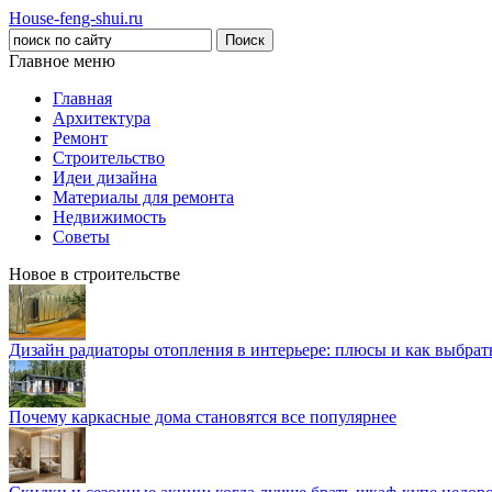
House-feng-shui.ru
Главное меню
Главная
Архитектура
Ремонт
Строительство
Идеи дизайна
Материалы для ремонта
Недвижимость
Советы
Новое в строительстве
Дизайн радиаторы отопления в интерьере: плюсы и как выбра
Почему каркасные дома становятся все популярнее