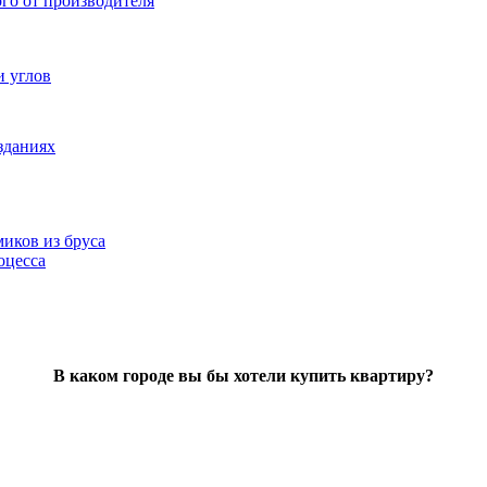
ого от производителя
и углов
зданиях
иков из бруса
оцесса
В каком городе вы бы хотели купить квартиру?