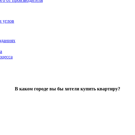
ого от производителя
и углов
зданиях
а
оцесса
В каком городе вы бы хотели купить квартиру?