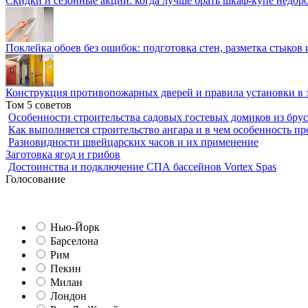
Скидки и сезонные акции: когда лучше брать шкаф-купе недор
Поклейка обоев без ошибок: подготовка стен, разметка стыков 
Конструкция противопожарных дверей и правила установки в 
Том 5 советов
Особенности строительства садовых гостевых домиков из брус
Как выполняется строительство ангара и в чем особенность пр
Разновидности швейцарских часов и их применение
Заготовка ягод и грибов
Достоинства и подключение СПА бассейнов Vortex Spas
Голосование
Нью-Йорк
Барселона
Рим
Пекин
Милан
Лондон