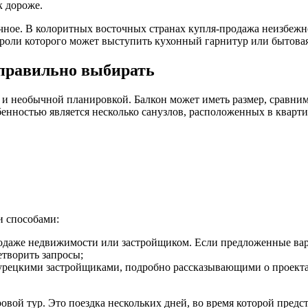
к дороже.
чное. В колоритных восточных странах купля-продажа неизбежно 
 роли которого может выступить кухонный гарнитур или бытовая
 правильно выбирать
 необычной планировкой. Балкон может иметь размер, сравнимы
енностью является несколько санузлов, расположенных в кварти
 способами:
родаже недвижимости или застройщиком. Если предложенные вари
етворить запросы;
с турецкими застройщиками, подробно рассказывающими о проек
вой тур. Это поездка нескольких дней, во время которой предс