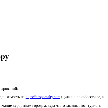
ору
очарований:
едвижимость на
https://hasporealty.com
и удачно приобрести ее, а
нимание курортным городам, куда часто заглядывают туристы,