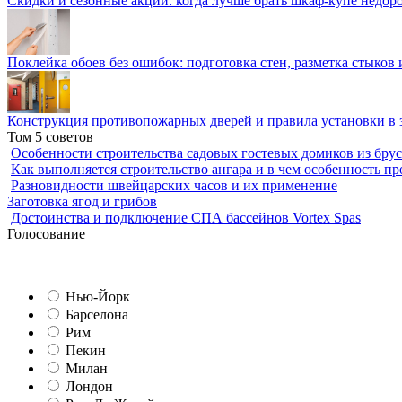
Скидки и сезонные акции: когда лучше брать шкаф-купе недор
Поклейка обоев без ошибок: подготовка стен, разметка стыков 
Конструкция противопожарных дверей и правила установки в 
Том 5 советов
Особенности строительства садовых гостевых домиков из брус
Как выполняется строительство ангара и в чем особенность пр
Разновидности швейцарских часов и их применение
Заготовка ягод и грибов
Достоинства и подключение СПА бассейнов Vortex Spas
Голосование
Нью-Йорк
Барселона
Рим
Пекин
Милан
Лондон