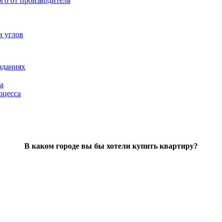
ого от производителя
и углов
зданиях
а
оцесса
В каком городе вы бы хотели купить квартиру?