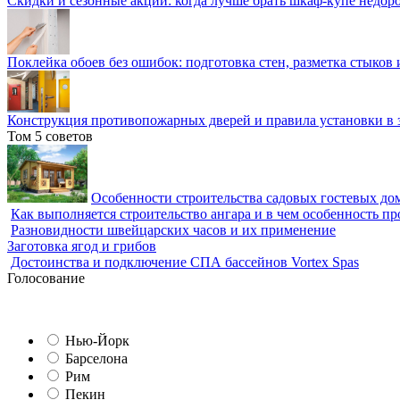
Скидки и сезонные акции: когда лучше брать шкаф-купе недор
Поклейка обоев без ошибок: подготовка стен, разметка стыков 
Конструкция противопожарных дверей и правила установки в 
Том 5 советов
Особенности строительства садовых гостевых дом
Как выполняется строительство ангара и в чем особенность пр
Разновидности швейцарских часов и их применение
Заготовка ягод и грибов
Достоинства и подключение СПА бассейнов Vortex Spas
Голосование
Нью-Йорк
Барселона
Рим
Пекин