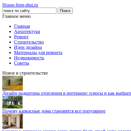
House-feng-shui.ru
Главное меню
Главная
Архитектура
Ремонт
Строительство
Идеи дизайна
Материалы для ремонта
Недвижимость
Советы
Новое в строительстве
Дизайн радиаторы отопления в интерьере: плюсы и как выбра
Почему каркасные дома становятся все популярнее