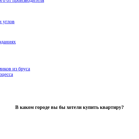
ого от производителя
и углов
зданиях
иков из бруса
оцесса
В каком городе вы бы хотели купить квартиру?