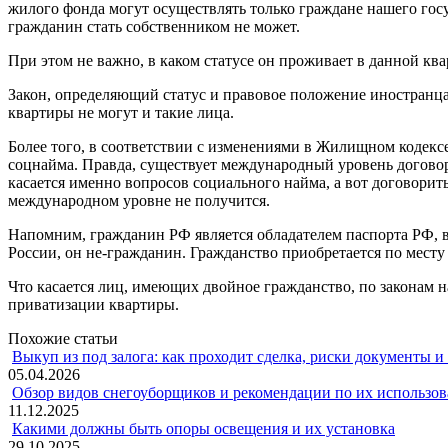
жилого фонда могут осуществлять только граждане нашего госу
гражданин стать собственником не может.
При этом не важно, в каком статусе он проживает в данной к
Закон, определяющий статус и правовое положение иностранца 
квартиры не могут и такие лица.
Более того, в соответствии с изменениями в Жилищном кодекс
соцнайма. Правда, существует международный уровень договор
касается именно вопросов социального найма, а вот договорить
международном уровне не получится.
Напомним, гражданин РФ является обладателем паспорта РФ, в
России, он не-гражданин. Гражданство приобретается по месту
Что касается лиц, имеющих двойное гражданство, по законам 
приватизации квартиры.
Похожие статьи
Выкуп из под залога: как проходит сделка, риски документы и
05.04.2026
Обзор видов снегоуборщиков и рекомендации по их использов
11.12.2025
Какими должны быть опоры освещения и их установка
29.10.2025