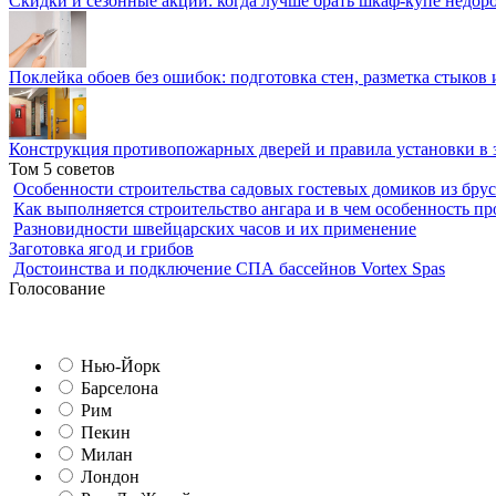
Скидки и сезонные акции: когда лучше брать шкаф-купе недор
Поклейка обоев без ошибок: подготовка стен, разметка стыков 
Конструкция противопожарных дверей и правила установки в 
Том 5 советов
Особенности строительства садовых гостевых домиков из брус
Как выполняется строительство ангара и в чем особенность пр
Разновидности швейцарских часов и их применение
Заготовка ягод и грибов
Достоинства и подключение СПА бассейнов Vortex Spas
Голосование
Нью-Йорк
Барселона
Рим
Пекин
Милан
Лондон