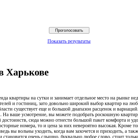
Показать результаты
в Харькове
нда квартиры на сутки и занимает отдельное место на рынке не
телей и гостиниц, зато довольно широкий выбор квартир на люб
области существует еще и большой диапазон расценок и вариаци
в. На ваше усмотрение, вы можете подобрать роскошную квартиру
й достоинств, сюда можно отнести большой пакет комфорта и удо
осторные номера, то и цена за них невероятно высокая. Кроме т
дь вы вольны уходить, когда вам захочется и приходить, а также
и становится очень слышно, буквально любое слово, стоит тольк