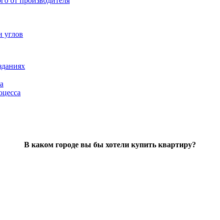
ого от производителя
и углов
зданиях
а
оцесса
В каком городе вы бы хотели купить квартиру?