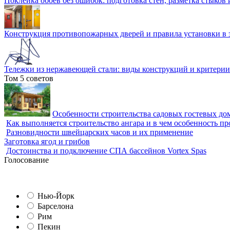
Поклейка обоев без ошибок: подготовка стен, разметка стыков 
Конструкция противопожарных дверей и правила установки в 
Тележки из нержавеющей стали: виды конструкций и критерии
Том 5 советов
Особенности строительства садовых гостевых дом
Как выполняется строительство ангара и в чем особенность пр
Разновидности швейцарских часов и их применение
Заготовка ягод и грибов
Достоинства и подключение СПА бассейнов Vortex Spas
Голосование
Нью-Йорк
Барселона
Рим
Пекин