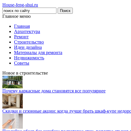
House-feng-shui.ru
Главное меню
Главная
Архитектура
Ремонт
Строительство
Идеи дизайна
Материалы для ремонта
Недвижимость
Советы
Новое в строительстве
Почему каркасные дома становятся все популярнее
Скидки и сезонные акции: когда лучше брать шкаф-купе недор