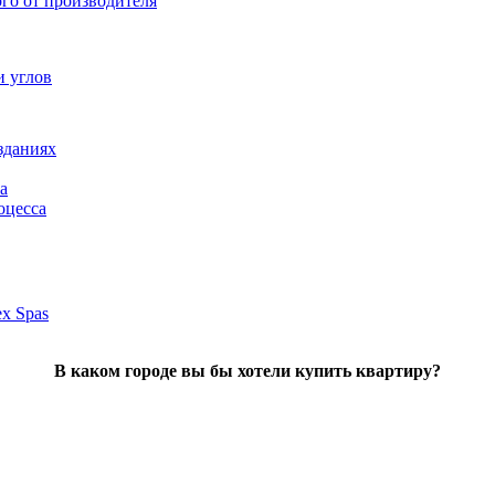
ого от производителя
и углов
зданиях
а
оцесса
x Spas
В каком городе вы бы хотели купить квартиру?