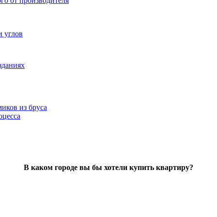
ого от производителя
и углов
зданиях
иков из бруса
оцесса
В каком городе вы бы хотели купить квартиру?