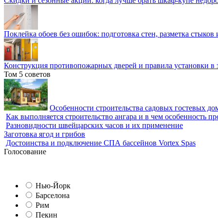
Скидки и сезонные акции: когда лучше брать шкаф-купе недор
Поклейка обоев без ошибок: подготовка стен, разметка стыков 
Конструкция противопожарных дверей и правила установки в 
Том 5 советов
Особенности строительства садовых гостевых дом
Как выполняется строительство ангара и в чем особенность пр
Разновидности швейцарских часов и их применение
Заготовка ягод и грибов
Достоинства и подключение СПА бассейнов Vortex Spas
Голосование
Нью-Йорк
Барселона
Рим
Пекин