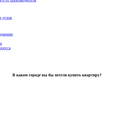
ого от производителя
и углов
зданиях
а
оцесса
В каком городе вы бы хотели купить квартиру?