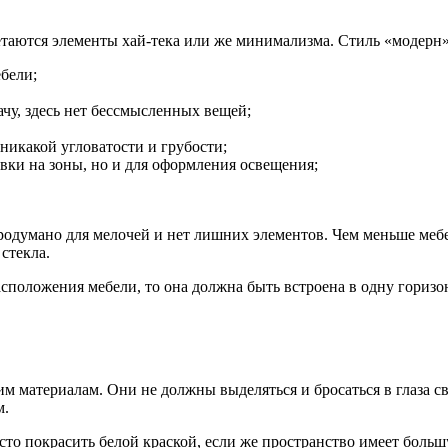
четаются элементы хай-тека или же минимализма. Стиль «модер
бели;
чу, здесь нет бессмысленных вещей;
никакой угловатости и грубости;
вки на зоны, но и для оформления освещения;
продумано для мелочей и нет лишних элементов. Чем меньше меб
стекла.
асположения мебели, то она должна быть встроена в одну гориз
им материалам. Они не должны выделяться и бросаться в глаза св
м.
то покрасить белой краской, если же пространство имеет большу