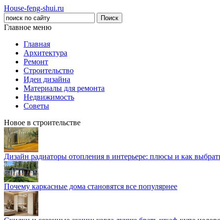
House-feng-shui.ru
Главное меню
Главная
Архитектура
Ремонт
Строительство
Идеи дизайна
Материалы для ремонта
Недвижимость
Советы
Новое в строительстве
Дизайн радиаторы отопления в интерьере: плюсы и как выбра
Почему каркасные дома становятся все популярнее