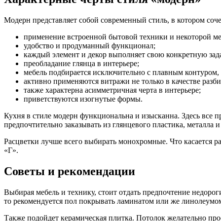
Модерн представляет собой современный стиль, в котором со
применение встроенной бытовой техники и некоторой ме
удобство и продуманный функционал;
каждый элемент и декор выполняет свою конкретную зада
преобладание глянца в интерьере;
мебель подбирается исключительно с плавным контуром, 
активно применяются витражи не только в качестве разби
также характерна асимметричная черта в интерьере;
приветствуются изогнутые формы.
Кухня в стиле модерн функциональна и изысканна. Здесь все 
предпочтительно заказывать из глянцевого пластика, металла и 
Расцветки лучше всего выбирать монохромные. Что касается р
«Г».
Советы и рекомендации
Выбирая мебель и технику, стоит отдать предпочтение недорог
то рекомендуется пол покрывать ламинатом или же линолеумо
Также подойдет керамическая плитка. Потолок желательно прос