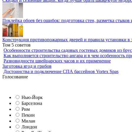
Скидки и сезонные акции: когда лучше брать шкаф-купе недор
Поклейка обоев без ошибок: подготовка стен, разметка стыков 
Конструкция противопожарных дверей и правила установки в 
Том 5 советов
Особенности строительства садовых гостевых домиков из брус
Как выполняется строительство ангара и в чем особенность пр
Разновидности швейцарских часов и их применение
Заготовка ягод и грибов
Достоинства и подключение СПА бассейнов Vortex Spas
Голосование
Нью-Йорк
Барселона
Рим
Пекин
Милан
Лондон