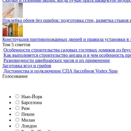
Скидки и сезонные акции: когда лучше брать шкаф-купе недор
Поклейка обоев без ошибок: подготовка стен, разметка стыков 
Конструкция противопожарных дверей и правила установки в 
Том 5 советов
Особенности строительства садовых гостевых домиков из брус
Как выполняется строительство ангара и в чем особенность пр
Разновидности швейцарских часов и их применение
Заготовка ягод и грибов
Достоинства и подключение СПА бассейнов Vortex Spas
Голосование
Нью-Йорк
Барселона
Рим
Пекин
Милан
Лондон