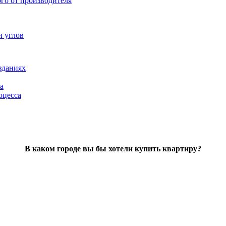
ого от производителя
и углов
зданиях
а
оцесса
В каком городе вы бы хотели купить квартиру?