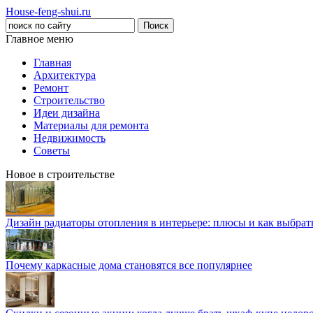
House-feng-shui.ru
Главное меню
Главная
Архитектура
Ремонт
Строительство
Идеи дизайна
Материалы для ремонта
Недвижимость
Советы
Новое в строительстве
Дизайн радиаторы отопления в интерьере: плюсы и как выбра
Почему каркасные дома становятся все популярнее